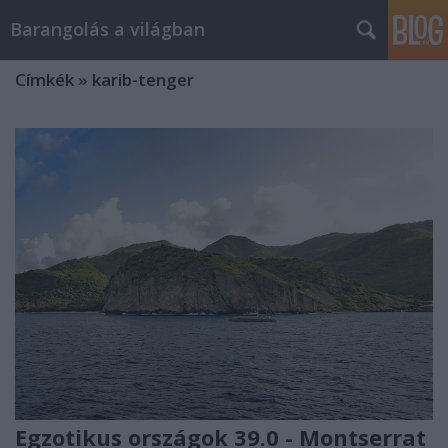
Barangolás a világban
Címkék
»
karib-tenger
Egzotikus országok 39.0 - Montserrat