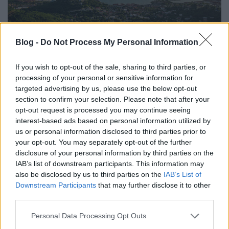
Blog -
Do Not Process My Personal Information
Egzotikus országok 33.0 - Amerikai
Virgin-szigetek
If you wish to opt-out of the sale, sharing to third parties, or
processing of your personal or sensitive information for
FuraTermék
•
2023. november 27.
0
targeted advertising by us, please use the below opt-out
section to confirm your selection. Please note that after your
Az egzotikus országokat bemutató sorozatunk
opt-out request is processed you may continue seeing
harmincharmadik részében - Barbados után -
interest-based ads based on personal information utilized by
maradunk a napsütötte karibi térségben, mégpedig
us or personal information disclosed to third parties prior to
azért, hogy megismerkedjünk az egyetlen amerikai
your opt-out. You may separately opt-out of the further
felségterülettel, ahol napjainkban is a baloldali
disclosure of your personal information by third parties on the
közlekedés van érvényben a közutakon. A
IAB’s list of downstream participants. This information may
szigetcsoport…
also be disclosed by us to third parties on the
IAB’s List of
Downstream Participants
that may further disclose it to other
third parties.
Please note that this website/app uses one or more Google
Personal Data Processing Opt Outs
services and may gather and store information including but