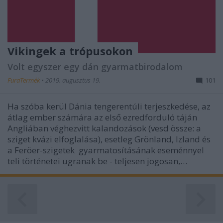
Vikingek a trópusokon
Volt egyszer egy dán gyarmatbirodalom
FuraTermék
•
2019. augusztus 19.
101
Ha szóba kerül Dánia tengerentúli terjeszkedése, az
átlag ember számára az első ezredforduló táján
Angliában véghezvitt kalandozások (vesd össze: a
sziget kvázi elfoglalása), esetleg Grönland, Izland és
a Feröer-szigetek gyarmatosításának eseménnyel
teli történetei ugranak be - teljesen jogosan,…