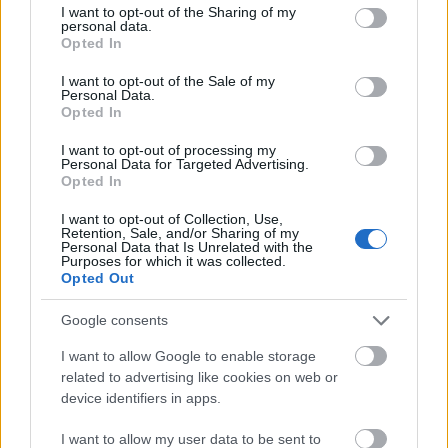
not limited to your visit or usage behaviour. You may click to
I want to opt-out of the Sharing of my
personal data.
grant or deny consent to Google and its third-party tags to
Opted In
use your data for below specified purposes in below Google
consent section.
I want to opt-out of the Sale of my
Personal Data.
Opted In
I want to opt-out of processing my
Personal Data for Targeted Advertising.
Opted In
I want to opt-out of Collection, Use,
Retention, Sale, and/or Sharing of my
Egzotikus országok 32.0 - Barbados
Personal Data that Is Unrelated with the
Purposes for which it was collected.
FuraTermék
•
2023. október 09.
0
Opted Out
Google consents
Az egzotikus országokat bemutató sorozatunk
harminckettedik epizódjában visszatérünk a Karib
I want to allow Google to enable storage
(Antilla)-tenger kellemesen napsütötte, ugyanakkor
related to advertising like cookies on web or
néha hurrikánok által sújtott térségébe, hogy
device identifiers in apps.
megismerkedjünk a világ legfiatalabb
köztársaságának történetével. Barbadosi panoráma.
I want to allow my user data to be sent to