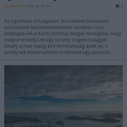
FuraTermék
•
2025. április 14.
0
Az egzotikus országokat, területeket bemutató
sorozatunk harminckilencedik részében újra
ellátogatunk a Karib (Antilla)-tenger térségébe, hogy
megismerkedjünk egy kicsiny szigetországgal,
amely a mai napig brit fennhatóság alatt áll, s
amelynek közelmúltbeli történetét egy pusztító…