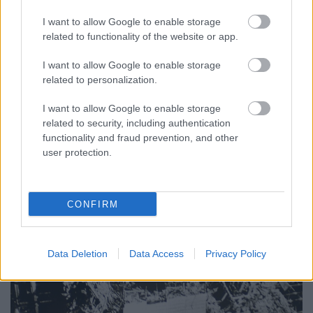
FuraTermék
•
2021. június 28.
1
I want to allow Google to enable storage
A NORAD-ot bemutató posztunkban már elmondtuk
related to functionality of the website or app.
leírtuk, hogy a parancsnokság egész Észak-Amerika
I want to allow Google to enable storage
légterének megfigyeléséért és védelméért felelős.
related to personalization.
Mivel a Föld legnagyobb szigeteként is ismert, Dánia
fennhatósága alatt álló Grönland is a kontinens
I want to allow Google to enable storage
része, kézenfekvő volt, hogy a NORAD rá is…
related to security, including authentication
functionality and fraud prevention, and other
user protection.
CONFIRM
Data Deletion
Data Access
Privacy Policy