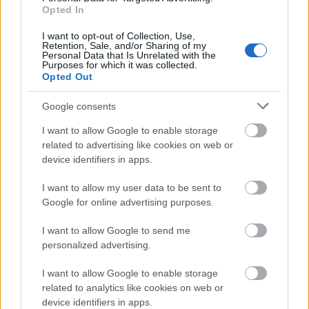
applikáció verziója őrjített meg több millió embert
Opted In
a…
I want to opt-out of Collection, Use,
Retention, Sale, and/or Sharing of my
Personal Data that Is Unrelated with the
Purposes for which it was collected.
Opted Out
Google consents
I want to allow Google to enable storage
related to advertising like cookies on web or
device identifiers in apps.
I want to allow my user data to be sent to
Google for online advertising purposes.
I want to allow Google to send me
personalized advertising.
Repülőtér a jegesmedvék földjén
I want to allow Google to enable storage
related to analytics like cookies on web or
A Thule Légibázis
device identifiers in apps.