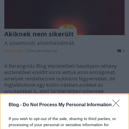
Akiknek nem sikerült
A sosemvolt atomhatalmak
FuraTermék
•
2024. december 02.
0
A Barangolás Blog képzeletbeli hasábjain néhány
esztendővel ezelőtt sorra vettük azon országokat,
amelyek rendelkeznek nukleáris fegyverekkel, de
foglalkoztunk egy külön írásban azokkal az
országokkal is, ahol társbérletben pihennek
remélhetőleg bevetésre soha nem kerülő
atombombák (akkor még…
Blog -
Do Not Process My Personal Information
If you wish to opt-out of the sale, sharing to third parties, or
processing of your personal or sensitive information for