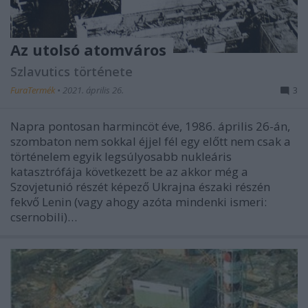
Az utolsó atomváros
Szlavutics története
FuraTermék
•
2021. április 26.
3
Napra pontosan harmincöt éve, 1986. április 26-án,
szombaton nem sokkal éjjel fél egy előtt nem csak a
történelem egyik legsúlyosabb nukleáris
katasztrófája következett be az akkor még a
Szovjetunió részét képező Ukrajna északi részén
fekvő Lenin (vagy ahogy azóta mindenki ismeri:
csernobili)…