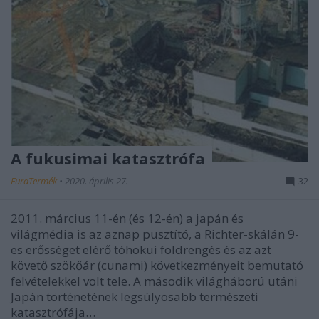
A fukusimai katasztrófa
FuraTermék
•
2020. április 27.
32
2011. március 11-én (és 12-én) a japán és
világmédia is az aznap pusztító, a Richter-skálán 9-
es erősséget elérő tóhokui földrengés és az azt
követő szökőár (cunami) következményeit bemutató
felvételekkel volt tele. A második világháború utáni
Japán történetének legsúlyosabb természeti
katasztrófája…