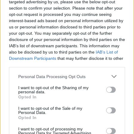
targeted advertising by us, please use the below opt-out
section to confirm your selection. Please note that after your
opt-out request is processed you may continue seeing
interest-based ads based on personal information utilized by
us or personal information disclosed to third parties prior to
your opt-out. You may separately opt-out of the further
disclosure of your personal information by third parties on the
IAB’s list of downstream participants. This information may
also be disclosed by us to third parties on the
IAB’s List of
Downstream Participants
that may further disclose it to other
third parties.
Please note that this website/app uses one or more Google
Personal Data Processing Opt Outs
A Pokémon-vonat
services and may gather and store information including but
not limited to your visit or usage behaviour. You may click to
I want to opt-out of the Sharing of my
FuraTermék
•
2023. június 26.
0
personal data.
grant or deny consent to Google and its third-party tags to
Opted In
use your data for below specified purposes in below Google
A Pokémon ("zsebszörnyek" - ポケットモンスター)
consent section.
I want to opt-out of the Sale of my
eredetileg kézi videójáték-konzolra tervezett játék
Personal Data.
formájában került piacra az 1990-es évek közepén
Opted In
Japánban, hogy aztán animeként induljon
I want to opt-out of processing my
világhódító útjára - legutóbb okostelefonos
Personal Data for Targeted Advertising.