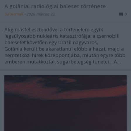
A goiâniai radiológiai baleset története
FuraTermék
•
2026. március 23.
0
Alig másfél esztendővel a történelem egyik
legsúlyosabb nukleáris katasztrófája, a csernobili
balesetet követően egy brazil nagyváros,
Goiânia került be akaratlanul előbb a hazai, majd a
nemzetközi hírek középpontjába, miután egyre több
emberen mutatkoztak sugárbetegség tünetei... A…